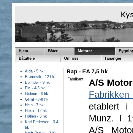
Hjem
Båter
Motorer
Bygnin
Båtutleie
Om oss
Tananger
Rap - EA 7,5 hk
Alda - 5 hk
Bjørnevik - 12 hk
Fabrikant:
A/S Motor
Bolinder - 9 hk
FM - 4-5 hk
Fabrikken
Gideon - 6 hk
Glimt - 7-8 hk
etablert 
Hein - 7 hk
Hexa - 12 hk
Munz. I 19
Høllen - 5 hk
Karl Pedersen - 3-4
A/S Moto
hk