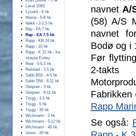
Kraft Brevik - 3 hk
Laval 108S
navnet
A/
Lysekil - 6 hk
Marna - 5-8 hk
(58) A/S 
Nøkk - 2-2,5 hk
Rap - FA 7 hk
navnet fo
Rap - EA 7,5 hk
Rapp - KB 24 hk
Bodø og i
Rapp - 10 hk
Rapp - K 32 hk - fra
Før flytti
skøyta Emley
Real - 5-5,5 hk
2-takt
Reilstad - 3,5 hk
Sabb B55 - 4-5 hk
Motorprod
Sabb D58 - 8-11 hk
Sleipner - 3 hk
Fabrikken 
Sleipner - 8-11 hk
Trygg - 3,5 hk
Rapp Mari
Trygg - 5 hk
Trygg - 30 hk
Wichmann - 2 hk
Se også:
Wichmann - 5-12 hk
Wichmann - 40 hk
Rapp - K 3
Union - 30 hk