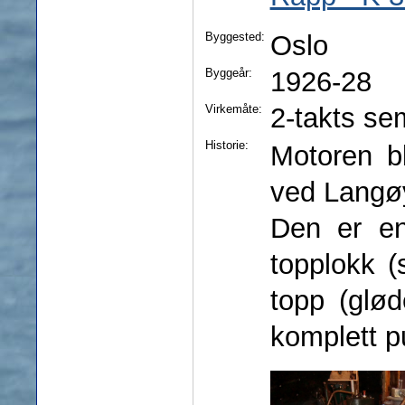
Byggested:
Oslo
Byggeår:
1926-28
Virkemåte:
2-takts se
Historie:
Motoren bl
ved Langøy
Den er en
topplokk 
topp (glød
komplett p